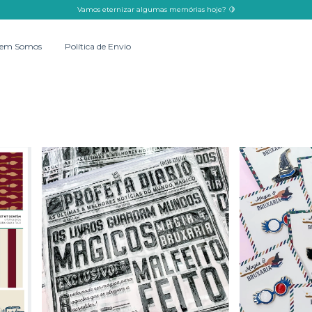
Vamos eternizar algumas memórias hoje? 🍋
em Somos
Política de Envio