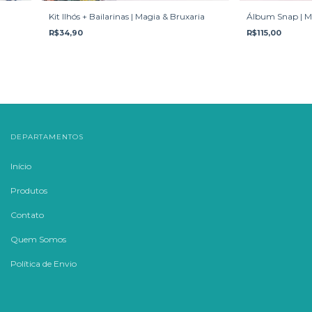
Kit Ilhós + Bailarinas | Magia & Bruxaria
Álbum Snap | M
R$34,90
R$115,00
DEPARTAMENTOS
Início
Produtos
Contato
Quem Somos
Política de Envio