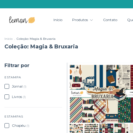
Início
Produtos
Contato
Qu
Início
.
Coleção: Magia & Bruxaria
Coleção: Magia & Bruxaria
Filtrar por
ESTAMPA
Jornal
(1)
Livros
(1)
ESTAMPAS
Chapéu
(1)