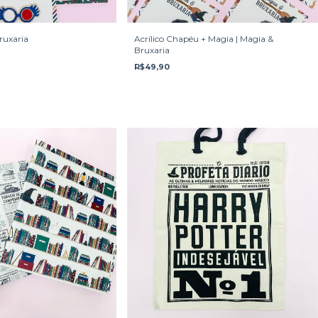
ruxaria
Acrílico Chapéu + Magia | Magia &
Bruxaria
R$49,90