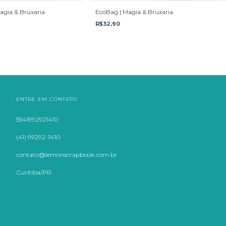
agia & Bruxaria
EcoBag | Magia & Bruxaria
R$32,90
ENTRE EM CONTATO
5541992921410
(41) 99292-1410
contato@lemonscrapbook.com.br
Curitiba/PR