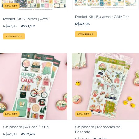
50
%
OFF
Pocket Kit | Eu amo aCAMPar
Pocket Kit 6 Folhas | Pets
R$43,95
R$43,95
R$21,97
65
%
OFF
65
%
OFF
Chipboard | A Casa É Sua
Chipboard | Memórias na
Fazenda
R$49,90
R$17,46