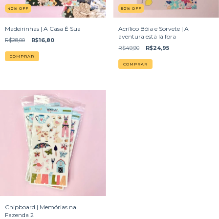
40
%
OFF
50
%
OFF
Madeirinhas | A Casa É Sua
Acrílico Bóia e Sorvete | A
aventura está lá fora
R$28,00
R$16,80
R$49,90
R$24,95
Chipboard | Memórias na
Fazenda 2