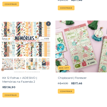
R$49,90
R$17,46
65
%
OFF
Kit 12 Folhas + ADESIVO |
Chipboard | Florescer
Memórias na Fazenda 2
R$49,90
R$17,46
R$136,90