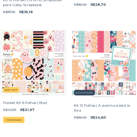
R$82,00
R$28,70
para Gaby Scrapbook
R$87,90
R$35,16
50
%
OFF
ESGOTADO
Pocket Kit 6 Folhas | Boo!
Kit 12 Folhas | A aventura está lá
R$43,95
R$21,97
fora
R$82,00
R$24,60