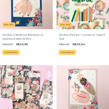
50
%
OFF
45
%
OFF
Acrílico Câmera e Banana | A
Acrílico Escrita + Livros | A Casa É
aventura está lá fora
Sua
R$49,90
R$24,95
R$54,90
R$29,94