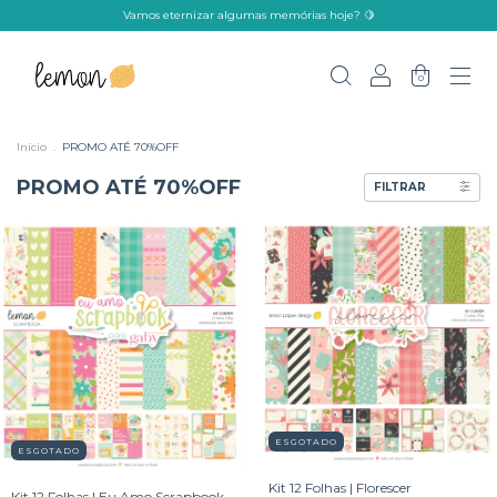
Vamos eternizar algumas memórias hoje? 🍋
0
Início
.
PROMO ATÉ 70%OFF
PROMO ATÉ 70%OFF
FILTRAR
ESGOTADO
ESGOTADO
Kit 12 Folhas | Florescer
Kit 12 Folhas | Eu Amo Scrapbook