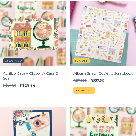
ESGOTADO
50
%
OFF
Acrílico Casa + Globo | A Casa É
Álbum Snap | Eu Amo Scrapbook
Sua
R$115,00
R$57,50
R$54,90
R$29,94