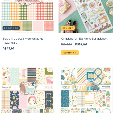
ESGOTADO
60
%
OFF
Basic Kit Lisos | Memórias na
Chipboard | Eu Amo Scrapbook
Fazenda 2
R$49,90
R$19,96
R$43,95