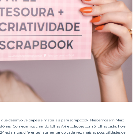
que desenvolve papéis e materiais para scrapbook! Nascemos em Maio
tórias. Começamos criando folhas A4 e coleções com 5 folhas cada, hoje
24 estampas diferentes) aumentando cada vez mais as possibilidades de