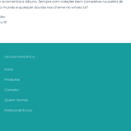
its de aviamentos e álbuns. Sempre com coleções bem completas na paleta de
nosso mundo e qualquer dúvida nos chame no whats tá?
jão,
i 💛
DEPARTAMENTOS
Início
Produtos
Contato
Quem Somos
Política de Envio