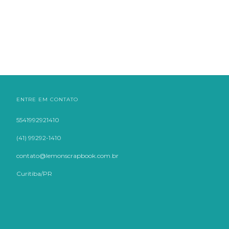
ENTRE EM CONTATO
5541992921410
(41) 99292-1410
contato@lemonscrapbook.com.br
Curitiba/PR