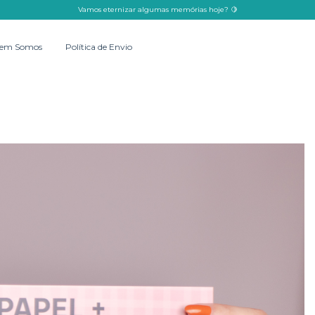
Vamos eternizar algumas memórias hoje? 🍋
em Somos
Política de Envio