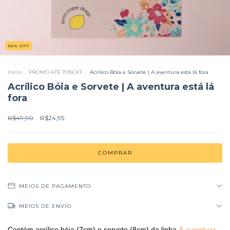
50
%
OFF
Início
.
PROMO ATÉ 70%OFF
.
Acrílico Bóia e Sorvete | A aventura está lá fora
Acrílico Bóia e Sorvete | A aventura está lá
fora
R$49,90
R$24,95
MEIOS DE PAGAMENTO
MEIOS DE ENVIO
Contém acrílico bóia (7cm) e sorvete (8cm) da linha
A aventura