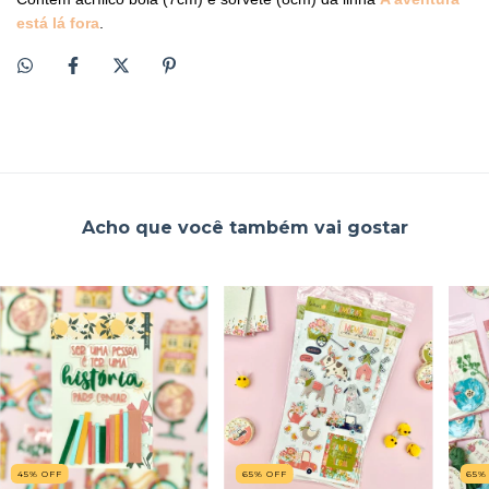
está lá fora
.
Acho que você também vai gostar
45
%
OFF
65
%
OFF
65