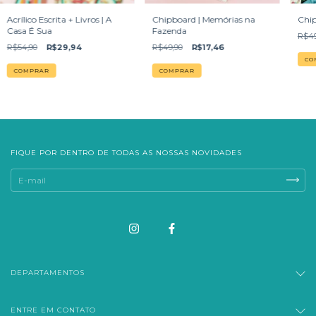
Acrílico Escrita + Livros | A
Chipboard | Memórias na
Chip
Casa É Sua
Fazenda
R$49
R$54,90
R$29,94
R$49,90
R$17,46
FIQUE POR DENTRO DE TODAS AS NOSSAS NOVIDADES
DEPARTAMENTOS
ENTRE EM CONTATO