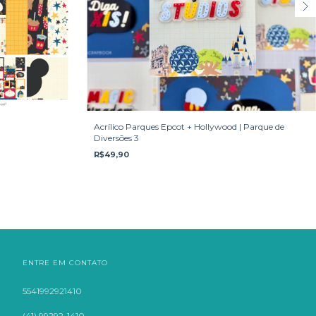
Acrílico Parques Epcot + Hollywood | Parque de
Diversões 3
R$49,90
ENTRE EM CONTATO
5541992921410
(41) 99292-1410