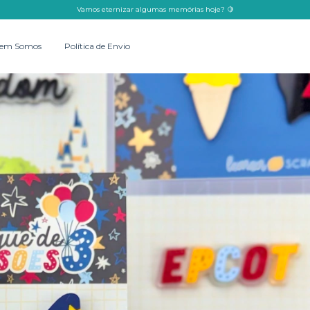
Vamos eternizar algumas memórias hoje? 🍋
em Somos
Política de Envio