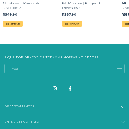
Chipboard | Parque de
Kit 12 Folhas | Parque de
Álbu
Diversões 2
Diversões 2
Dive
R$49,90
R$87,90
R$1
CO
FIQUE POR DENTRO DE TODAS AS NOSSAS NOVIDADES
DEPARTAMENTOS
ENTRE EM CONTATO