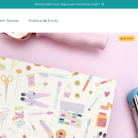
Vamos eternizar algumas memórias hoje? 🍋
em Somos
Política de Envio
50
%
OFF