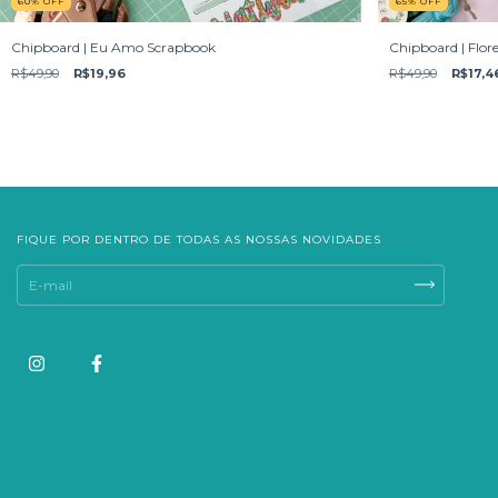
60
%
OFF
65
%
OFF
Chipboard | Eu Amo Scrapbook
Chipboard | Flore
R$49,90
R$19,96
R$49,90
R$17,4
FIQUE POR DENTRO DE TODAS AS NOSSAS NOVIDADES