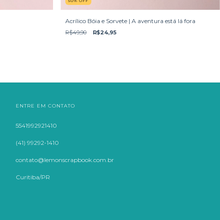
50
%
OFF
Acrílico Bóia e Sorvete | A aventura está lá fora
R$49,90
R$24,95
ENTRE EM CONTATO
5541992921410
(41) 99292-1410
contato@lemonscrapbook.com.br
Curitiba/PR