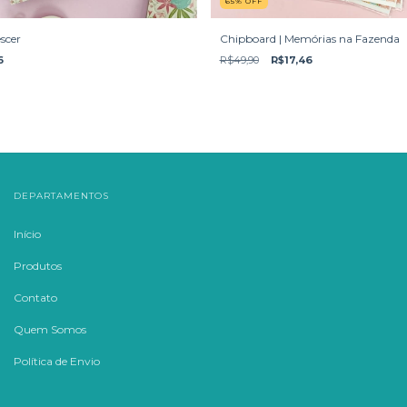
65
%
OFF
scer
Chipboard | Memórias na Fazenda
6
R$49,90
R$17,46
DEPARTAMENTOS
Início
Produtos
Contato
Quem Somos
Política de Envio