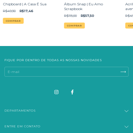
Chipboard | A Casa É Sua
Álbum Snap | Eu Amo
Acrí
Scrapbook
aven
R$49,90
R$17,46
R$115,00
R$57,50
R$49
FIQUE POR DENTRO DE TODAS AS NOSSAS NOVIDADES
DEPARTAMENTOS
ENTRE EM CONTATO