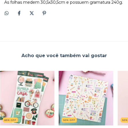
As folhas medem 30,5x30,5cm e possuem gramatura 240g.
Acho que você também vai gostar
65
%
OFF
50
%
OFF
50