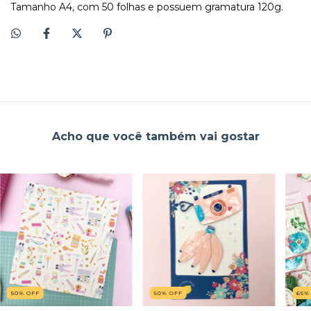
Tamanho A4, com 50 folhas e possuem gramatura 120g.
Acho que você também vai gostar
50
%
OFF
50
%
OFF
65