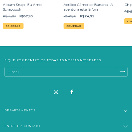
Álbum Snap | Eu Amo
Acrílico Câmera e Banana | A
Chip
Scrapbook
aventura está lá fora
R$49
R$115,00
R$57,50
R$49,90
R$24,95
FIQUE POR DENTRO DE TODAS AS NOSSAS NOVIDADES
DEPARTAMENTOS
ENTRE EM CONTATO