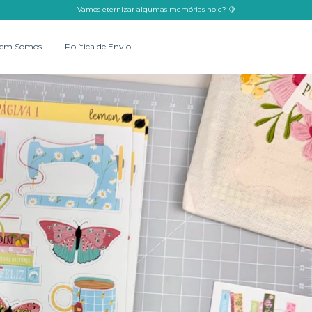
Vamos eternizar algumas memórias hoje? 🍋
em Somos
Política de Envio