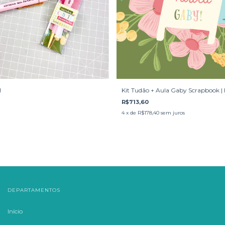
1
Kit Tudão + Aula Gaby Scrapbook | 
R$713,60
4
x de
R$178,40
sem juros
DEPARTAMENTOS
Início