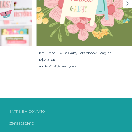
Kit Tudão + Aula Gaby Scrapbook | Página 1
R$713,60
4
x de
R$178,40
sem juros
ENTRE EM CONTATO
5541992921410