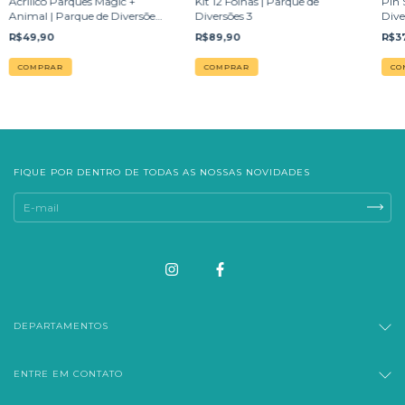
Acrílico Parques Magic +
Kit 12 Folhas | Parque de
Pin 
Animal | Parque de Diversões
Diversões 3
Dive
3
R$49,90
R$89,90
R$3
FIQUE POR DENTRO DE TODAS AS NOSSAS NOVIDADES
DEPARTAMENTOS
ENTRE EM CONTATO