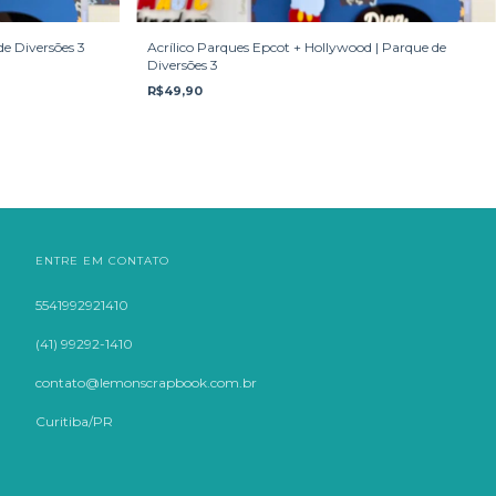
de Diversões 3
Acrílico Parques Epcot + Hollywood | Parque de
Diversões 3
R$49,90
ENTRE EM CONTATO
5541992921410
(41) 99292-1410
contato@lemonscrapbook.com.br
Curitiba/PR