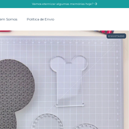
Vamos eternizar algumas memórias hoje? 🍋
em Somos
Política de Envio
ESGOTADO