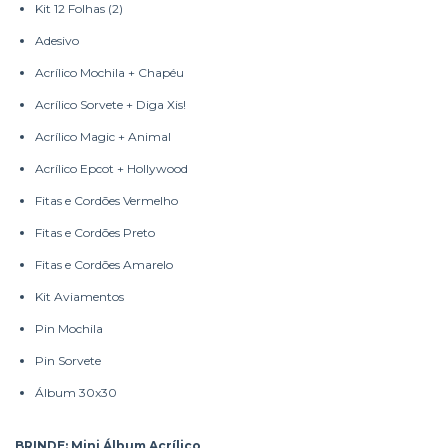
Kit 12 Folhas (2)
Adesivo
Acrílico Mochila + Chapéu
Acrílico Sorvete + Diga Xis!
Acrílico Magic + Animal
Acrílico Epcot + Hollywood
Fitas e Cordões Vermelho
Fitas e Cordões Preto
Fitas e Cordões Amarelo
Kit Aviamentos
Pin Mochila
Pin Sorvete
Álbum 30x30
BRINDE: Mini Álbum Acrílico