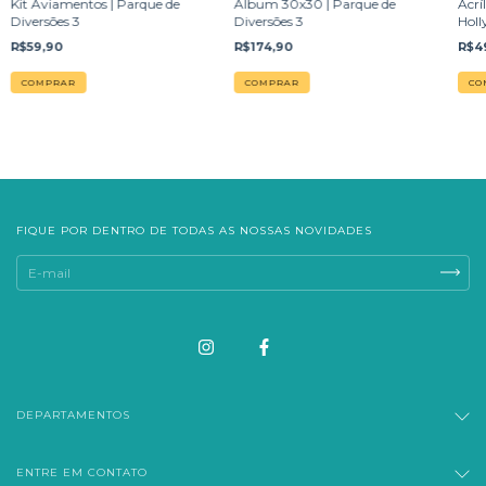
Kit Aviamentos | Parque de
Álbum 30x30 | Parque de
Acrí
Diversões 3
Diversões 3
Holl
Dive
R$59,90
R$174,90
R$4
FIQUE POR DENTRO DE TODAS AS NOSSAS NOVIDADES
DEPARTAMENTOS
ENTRE EM CONTATO