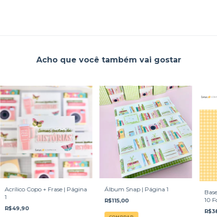
Acho que você também vai gostar
Álbum Snap | Página 1
Acrílico Copo + Frase | Página
Base
1
10 F
R$115,00
R$49,90
R$3
COMPRAR